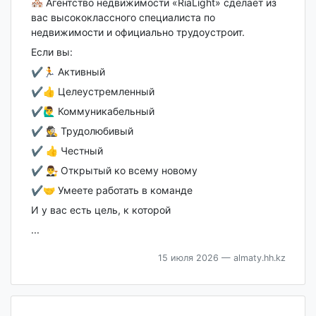
🏘️ Агентство недвижимости «RiaLight» сделает из
вас высококлассного специалиста по
недвижимости и официально трудоустроит.
Если вы:
✔️🏃 Активный
✔️👍 Целеустремленный
✔️🙋‍♂️ Коммуникабельный
✔️ 🕵️ Трудолюбивый
✔️ 👍 Честный
✔️ 👨‍⚖️ Открытый ко всему новому
✔️🤝 Умеете работать в команде
И у вас есть цель, к которой
...
15 июля 2026
— almaty.hh.kz