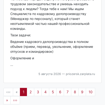
трудовом законодательстве и умеешь находить
подход к людям? Тогда тебе к нам! Мы ищем
Специалиста по кадровому делопроизводству
(Менеджер по персоналу), который станет
неотъемлемой частью нашей профессиональной
команды.
Твои задачи:
Ведение кадрового делопроизводства в полном
объёме (прием, перевод, увольнение, оформление
отпусков и командировок)
Оформление и
...
5 августа 2026
— priozersk.zarplata.ru
‹‹‹
«
1
2
3
4
5
6
7
8
9
10
»
›››